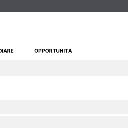
Salta al
contenuto
principale
DIARE
OPPORTUNITÀ