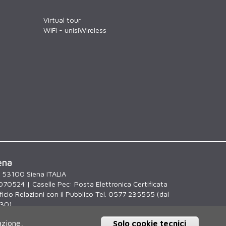
Virtual tour
WiFi - unisiWireless
ena
, 53100 Siena ITALIA
070524 | Caselle Pec:
Posta Elettronica Certificata
icio Relazioni con il Pubblico Tel. 0577 235555 (dal
.30)
azione,
Solo cookie tecnici