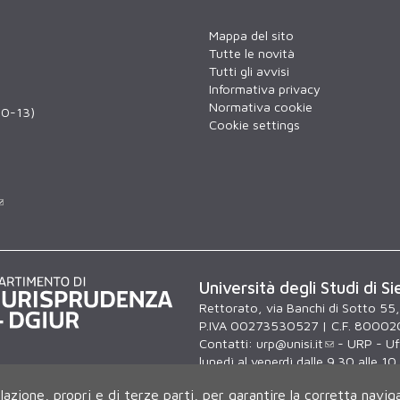
Mappa del sito
Tutte le novità
Tutti gli avvisi
Informativa privacy
Normativa cookie
 10-13)
Cookie settings
Università degli Studi di Si
Rettorato, via Banchi di Sotto 55
P.IVA 00273530527 | C.F. 80002
Contatti:
urp@unisi.it
- URP - Uff
lunedì al venerdì dalle 9.30 alle 10
ilazione, propri e di terze parti, per garantire la corretta navig