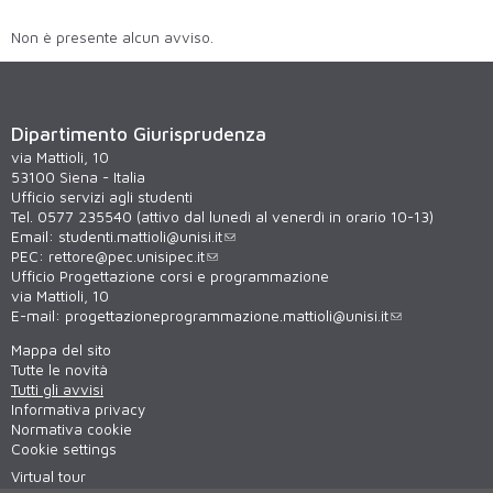
Non è presente alcun avviso.
Dipartimento Giurisprudenza
via Mattioli, 10
53100 Siena - Italia
Ufficio servizi agli studenti
Tel. 0577 235540 (attivo dal lunedì al venerdì in orario 10-13)
Email:
studenti.mattioli@unisi.it
PEC:
rettore@pec.unisipec.it
Ufficio Progettazione corsi e programmazione
via Mattioli, 10
E-mail:
progettazioneprogrammazione.mattioli@unisi.it
Mappa del sito
Tutte le novità
Tutti gli avvisi
Informativa privacy
Normativa cookie
Cookie settings
Virtual tour