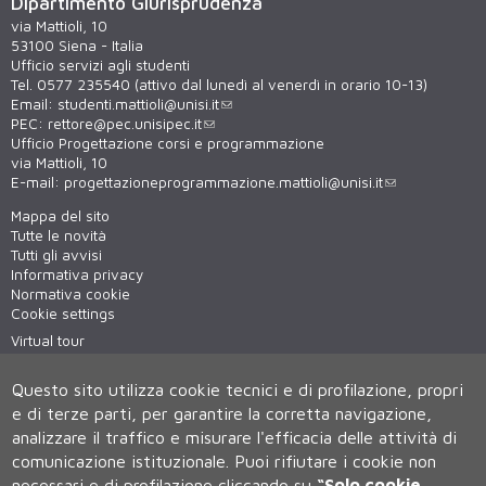
Dipartimento Giurisprudenza
via Mattioli, 10
53100 Siena - Italia
Ufficio servizi agli studenti
Tel. 0577 235540 (attivo dal lunedì al venerdì in orario 10-13)
Email:
studenti.mattioli@unisi.it
PEC:
rettore@pec.unisipec.it
Ufficio Progettazione corsi e programmazione
via Mattioli, 10
E-mail:
progettazioneprogrammazione.mattioli@unisi.it
Mappa del sito
Tutte le novità
Tutti gli avvisi
Informativa privacy
Normativa cookie
Cookie settings
Virtual tour
WiFi - unisiWireless
Questo sito utilizza cookie tecnici e di profilazione, propri
e di terze parti, per garantire la corretta navigazione,
analizzare il traffico e misurare l'efficacia delle attività di
comunicazione istituzionale.
Puoi rifiutare i cookie non
necessari e di profilazione cliccando su
“Solo cookie